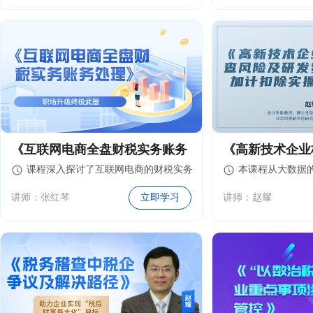
中，发挥了极为
《互联网电商全盘财税实务账务
《高新技术企业
课程深入探讨了互联网电商的财税实务
本课程从大数据
处理》
费用加计扣除实
处理，从电商财务与传统财务的对比出
为主，指标分析
讲师：张红琴
立即学习
讲师：赵耀
发，全面介绍了收入核算、成本费用核
路，重点讲解通
算、促销模式核算、特殊业务处理等关
查找风险点，实现
键财税环节。同时，课程还针对跨境电
新理念，帮助企业
商的税务风险、合同发票问题以及节税
机遇和挑战，实
技巧进行了细致讲解。学员将通过本课
险锁定在可接受
程掌握电商财税处理的精髓，提升财税