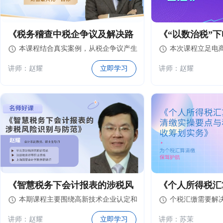
管理能力，为电商企业的稳健发展提供
有力支持。
《税务稽查中税企争议及解决路
《“以数治税”
本课程结合真实案例，从税企争议产生
本次课程立足电
径》
项涉税风险与管
的成因、税企争议的解决思路及技巧作
何规避税务风险
讲师：赵耀
立即学习
讲师：赵耀
为出发点，为纳税人在面临涉税争议时
析在电商迅猛发
如何整理抗辩理由、争取更大利益出谋
点难点业务的财
划策，帮助企业运用各种维权方法、实
有哪些常见涉税
现“反败为胜”，助力企业股东实现“税后
财富最大化”目标。
《智慧税务下会计报表的涉税风
《个人所得税汇
本期课程主要围绕高新技术企业认定和
个税汇缴需要解
险识别与防范》
与税收筹划实务
研发费用加计扣除等税收优惠政策遇到
个人所得税延续
讲师：赵耀
立即学习
讲师：苏茉