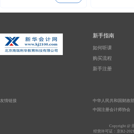
的重点问题进行讲解，解决享受税收优
对汇缴的影响，
惠过程中“难点和痛点”问题，帮助企业建
达到合法节约；
立健全研发税收优惠管理体系、实现“研
行盘点，先进行
发活动达标、研发费用达标和研发文档
生的风险点。本
达标”三大目标，最大限度利用好用足研
布的个人所得税
新手指南
发税收优惠政策！
政策适用与风险
如何听课
汇缴合规保驾护
购买流程
新手注册
友情链接
中华人民共和国财政
中国注册会计师协会
Copyrig
经营许可证：京B2-202