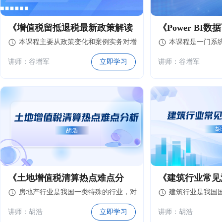
《增值税留抵退税最新政策解读
《Power BI
本课程主要从政策变化和案例实务对增
本课程是一门系统性
与案例实务解析》
精通》
值税期末留抵退税进行了全方位、多维
程，旨在帮助学
讲师：谷增军
立即学习
讲师：谷增军
度的讲解，不仅对政策规定进行了精准
为能够独立完成
解读，同时通过案例实务从税会处理和
报告的专业人士
纳税申报等进行了实务解析，便于学习
理解和实务运用。
《土地增值税清算热点难点分
《建筑行业常见
房地产行业是我国一类特殊的行业，对
建筑行业是我国
析》
国民经济至关重要。
动行业之一，作
讲师：胡浩
立即学习
讲师：胡浩
部分，在我国经